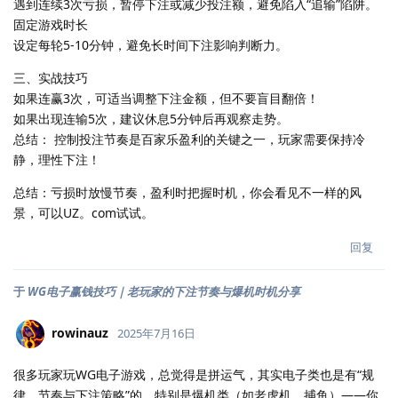
遇到连续3次亏损，暂停下注或减少投注额，避免陷入“追输”陷阱。
固定游戏时长
设定每轮5-10分钟，避免长时间下注影响判断力。
三、实战技巧
如果连赢3次，可适当调整下注金额，但不要盲目翻倍！
如果出现连输5次，建议休息5分钟后再观察走势。
总结： 控制投注节奏是百家乐盈利的关键之一，玩家需要保持冷
静，理性下注！
总结：亏损时放慢节奏，盈利时把握时机，你会看见不一样的风
景，可以UZ。com试试。
回复
于
WG电子赢钱技巧｜老玩家的下注节奏与爆机时机分享
rowinauz
2025年7月16日
很多玩家玩WG电子游戏，总觉得是拼运气，其实电子类也是有“规
律、节奏与下注策略”的，特别是爆机类（如老虎机、捕鱼）——你