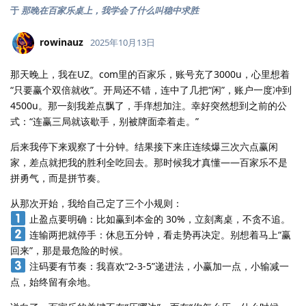
于
那晚在百家乐桌上，我学会了什么叫稳中求胜
rowinauz
2025年10月13日
那天晚上，我在UZ。com里的百家乐，账号充了3000u，心里想着
“只要赢个双倍就收”。开局还不错，连中了几把“闲”，账户一度冲到
4500u。那一刻我差点飘了，手痒想加注。幸好突然想到之前的公
式：“连赢三局就该歇手，别被牌面牵着走。”
后来我停下来观察了十分钟。结果接下来庄连续爆三次六点赢闲
家，差点就把我的胜利全吃回去。那时候我才真懂——百家乐不是
拼勇气，而是拼节奏。
从那次开始，我给自己定了三个小规则：
止盈点要明确：比如赢到本金的 30%，立刻离桌，不贪不追。
连输两把就停手：休息五分钟，看走势再决定。别想着马上“赢
回来”，那是最危险的时候。
注码要有节奏：我喜欢“2-3-5”递进法，小赢加一点，小输减一
点，始终留有余地。