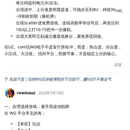
将注码提到每注3U左右。
出现连中、上分速度明显提速，可稳步压到8U，持续30
50把。
-冲刺收割期（爆机搏）
出现Scatter进免费游戏、连续高赔率等信号后，再加注到
10U以上打10-15把冲一次爆机。
出现大奖即立刻减注撤退或换台，避免系统回收。
在UZ。com玩WG电子不是盲打拼命冲，而是：热台进、冷台退，
小注试、大注收。 找对平台，把握节奏，才是稳定上分的核心。
回复
于
实战干货｜玩转WG区块链博彩的下注技巧，赚USDT不靠运气
rowinauz
2025年7月10日
一、合理选择游戏，避开高波动陷阱
在 WG 平台常见的有：
【单双】玩法