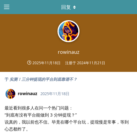
回复
rowinauz
2025年11月18日
注册于
2024年11月21日
于
实测！三分钟提现的平台到底靠谱不？
rowinauz
2025年11月18日
最近看到很多人在问一个热门问题：
“到底有没有平台能做到 3 分钟提现？”
说真的，我以前也不信。毕竟在哪个平台玩，提现慢是常事，等到
心态都炸了。