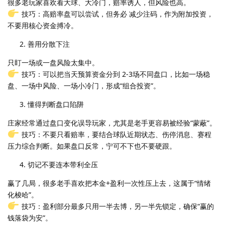
很多老玩家喜欢看大球、大冷门，赔率诱人，但风险也高。
技巧：高赔率盘可以尝试，但务必 减少注码，作为附加投资，
不要用核心资金搏冷。
善用分散下注
只盯一场或一盘风险太集中。
技巧：可以把当天预算资金分到 2-3场不同盘口，比如一场稳
盘、一场中风险、一场小冷门，形成“组合投资”。
懂得判断盘口陷阱
庄家经常通过盘口变化误导玩家，尤其是老手更容易被经验“蒙蔽”。
技巧：不要只看赔率，要结合球队近期状态、伤停消息、赛程
压力综合判断。如果盘口反常，宁可不下也不要硬跟。
切记不要连本带利全压
赢了几局，很多老手喜欢把本金+盈利一次性压上去，这属于“情绪
化梭哈”。
技巧：盈利部分最多只用一半去博，另一半先锁定，确保“赢的
钱落袋为安”。