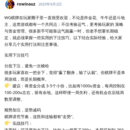
rowinauz
2025年9月2日
WG棋牌在玩家圈子里一直很受欢迎，不论是炸金花、牛牛还是斗地
主，这类游戏都有一个共同点：不仅考验运气，更考验玩家的 策略
与资金管理。很多新手可能靠运气能赢一时，但老手想要长期稳
定，就必须掌握一些实用的下注技巧。以下结合实际经验，给大家
分享几个实用打法和注意事项。
实用下注技巧
分批下注，避免一次梭哈
很多玩家喜欢一把全下，觉得“赢了翻身，输了认栽”。但棋牌不是单
局游戏，而是长期概率。
建议：将资金分成 3-5个小份，比如有1000u资金，每局控制在
100-200u左右，留有余地。这样即便一局失利，还有机会在后续局
数里调整。
顺势加注，逆势减码
棋牌讲究节奏，连胜和连输都有“走势”。
实战技巧：
连赢时：可适度加大下注，比如上一把赢了200u，本局可加到 250-