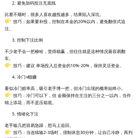
避免加码投注无底线
比赛不顺时，很多人喜欢越投越多，结果陷入深坑。
技巧：如果要补投，控制在本金的20%以内，避免翻倍式追
注。
控制下注比例
不少老手会一把梭哈，觉得稳赢，但往往就是这种情况最容易翻
车。
技巧：建议 单场投入总资金的10%-20%，保持灵活资金。
冷门≠稳赚
看似冷门赔率高，吸引老手博一把，但冷门出现的概率始终小。
技巧：冷门可以下，但 金额保持在主注的三分之一以内，当作
锦上添花，而不是压箱底。
情绪化下注
老手输几把容易急躁，想马上追回。
技巧：当连续输2-3场时，强制休息30分钟，让自己冷静，再判