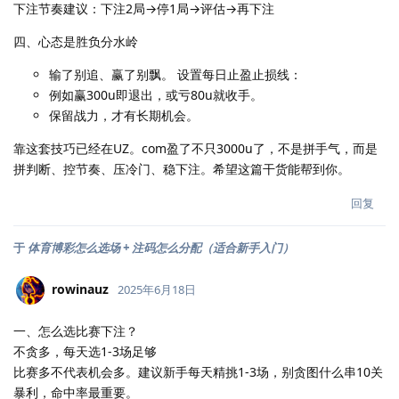
下注节奏建议：下注2局→停1局→评估→再下注
四、心态是胜负分水岭
输了别追、赢了别飘。 设置每日止盈止损线：
例如赢300u即退出，或亏80u就收手。
保留战力，才有长期机会。
靠这套技巧已经在UZ。com盈了不只3000u了，不是拼手气，而是
拼判断、控节奏、压冷门、稳下注。希望这篇干货能帮到你。
回复
于
体育博彩怎么选场 + 注码怎么分配（适合新手入门）
rowinauz
2025年6月18日
一、怎么选比赛下注？
不贪多，每天选1-3场足够
比赛多不代表机会多。建议新手每天精挑1-3场，别贪图什么串10关
暴利，命中率最重要。