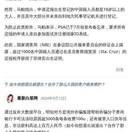
然而，马帕指出，申请迟报出生登记的中国籍人员都是18岁以上的
大人，并且其中大部分并未亲自到地方民事登记机关进行登记。
为防止此类欺诈，马帕表示，PSA已于7月份发布备忘录，要求所有
迟报的申请人亲自参加面试并注册国家ID系统。
此前，国家调查局（NBI）在参议院公共服务委员会的听证会上揭
露，超过1000名中国籍人员通过在圣克鲁斯描笼涯（Sta. Cruz）的
迟报程序获得了菲律宾出生证明。
回复
于
如今你想退出就退出？合作了那么久我的客户谁来维护？
最新白菜网
2024年9月12日
通过反诈大数据平台，明知对方是境外诈骗集团帮助诈骗分子查询
银行卡司法冻结原因超5000条每条收费100u，还有被害人口供等信
息，非法获利高达上百万人民币（如今你想退出就退出？合作了那