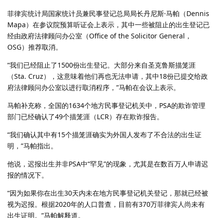
菲律宾统计局国家统计员兼民事登记总局局长丹尼斯·马帕（Dennis
Mapa）在参议院预算听证会上表示，其中一些被阻止的出生登记已
经由政府法律顾问办公室（Office of the Solicitor General，
OSG）推荐取消。
“我们已经阻止了1500份出生登记。大部分来自圣克鲁斯描笼涯
（Sta. Cruz），这意味着他们再也无法申请，其中18份已提交给政
府法律顾问办公室以进行取消程序，”马帕在会议上表示。
马帕补充称，全国的1634个地方民事登记机关中，PSA的欺诈管理
部门已经确认了49个描笼涯（LCR）存在欺诈报告。
“我们确认其中有15个描笼涯确实为外国人发布了不合法的出生证
明，”马帕指出。
他说，迟报出生并非PSA中“罕见”的现象，尤其是在数百万人申请迟
报的情况下。
“因为如果你在出生30天内未在地方民事登记机关登记，那就已经被
视为迟报。根据2020年的人口普查，目前有370万菲律宾人尚未有
出生证明。”马帕解释道。