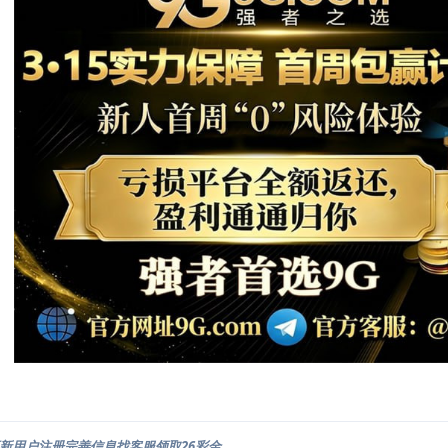
体育新用户注册完善信息找客服领取26彩金