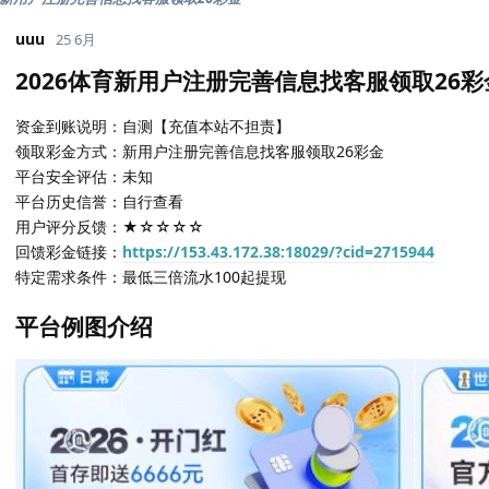
uuu
25 6月
2026体育新用户注册完善信息找客服领取26彩
资金到账说明：自测【充值本站不担责】
领取彩金方式：新用户注册完善信息找客服领取26彩金
平台安全评估：未知
平台历史信誉：自行查看
用户评分反馈：★☆☆☆☆
回馈彩金链接：
https://153.43.172.38:18029/?cid=2715944
特定需求条件：最低三倍流水100起提现
平台例图介绍