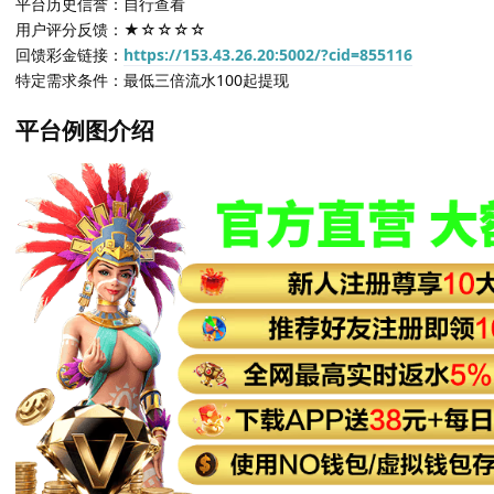
平台历史信誉：自行查看
用户评分反馈：★☆☆☆☆
回馈彩金链接：
https://153.43.26.20:5002/?cid=855116
特定需求条件：最低三倍流水100起提现
平台例图介绍