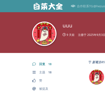
合作联系TG:@hezuo
uuu
9 天前
注册于
2025年9月3
于
新葡京4
回复
18
主题
18
赞
被提及