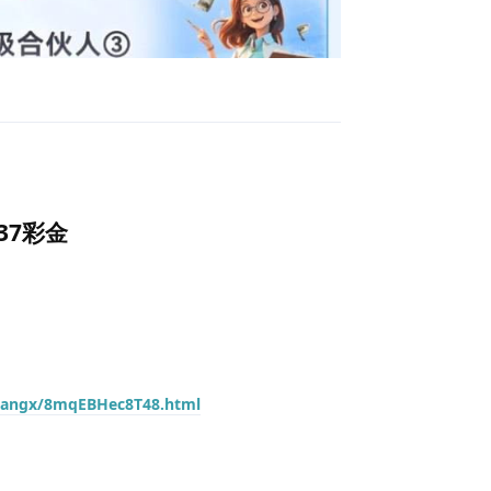
回复
37彩金
guangx/8mqEBHec8T48.html