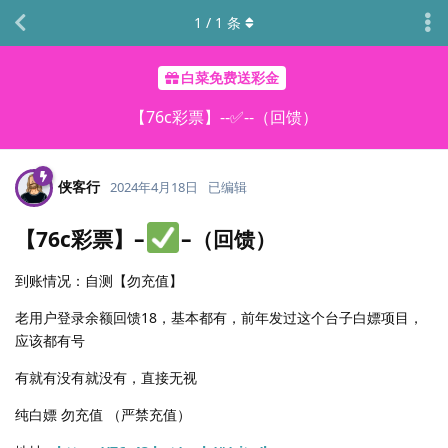
1
/
1
条
白菜免费送彩金
【76c彩票】--✅--（回馈）
侠客行
2024年4月18日
已编辑
【76c彩票】–
–（回馈）
到账情况：自测【勿充值】
老用户登录余额回馈18，基本都有，前年发过这个台子白嫖项目，
应该都有号
有就有没有就没有，直接无视
纯白嫖 勿充值 （严禁充值）