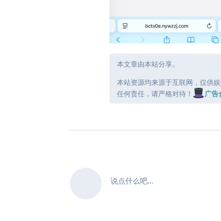
本文章由本站分享。
本站资源均来源于互联网，仅供娱
任何责任，请严格对待！
广告
说点什么吧...