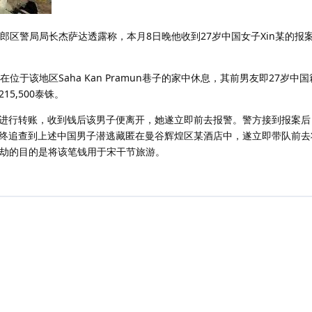
郎区警局局长杰萨达透露称，本月8日晚他收到27岁中国女子Xin某的报
位于该地区Saha Kan Pramun巷子的家中休息，其前男友即27岁中国
5,500泰铢。
进行转账，收到钱后该男子便离开，她遂立即前去报警。警方接到报案后
终追查到上述中国男子潜逃藏匿在曼谷辉煌区某酒店中，遂立即带队前去
抢劫的目的是将该笔钱用于宋干节旅游。