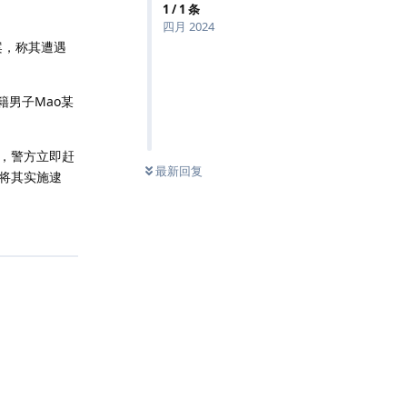
1
/
1
条
四月 2024
案，称其遭遇
籍男子Mao某
，警方立即赶
最新回复
将其实施逮
回复