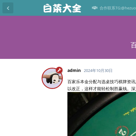
合作联系TG:@hezuo
admin
2024年10月30日
百家乐本金分配与选桌技巧棋牌资讯
以改正，这样才能轻松制胜赢钱。深