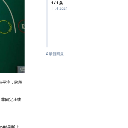
1
/
1
条
十月 2024
最新回复
持平注，阶段
，非固定庄或
⅔时果断止