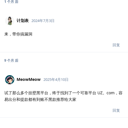
1 个月
后
计划表
2024年7月3日
来，带你搞漏洞
回复
9 个月
后
MeowMeow
2025年4月10日
试了那么多个挂壁黑平台，终于找到了一个可靠平台 UZ。com，容
易出分和提款都有到账不黑款推荐给大家
回复