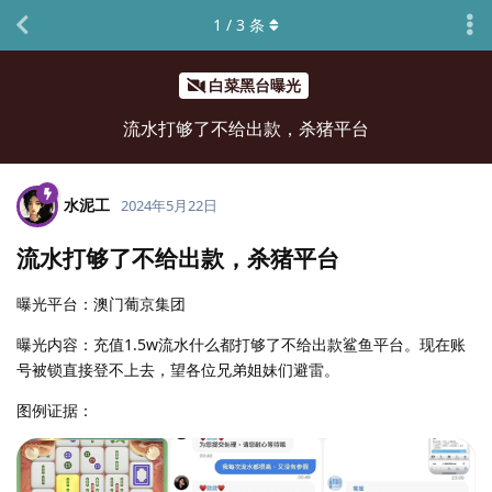
1
/
3
条
白菜黑台曝光
流水打够了不给出款，杀猪平台
水泥工
2024年5月22日
流水打够了不给出款，杀猪平台
曝光平台：澳门葡京集团
曝光内容：充值1.5w流水什么都打够了不给出款鲨鱼平台。现在账
号被锁直接登不上去，望各位兄弟姐妹们避雷。
图例证据：