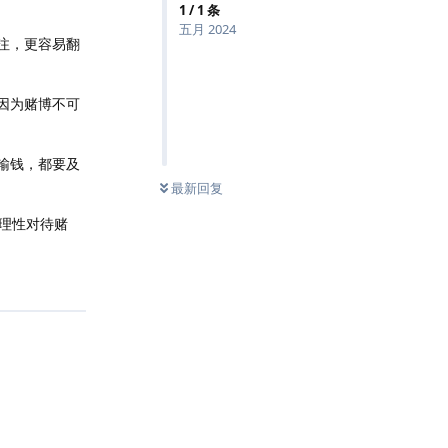
1
/
1
条
五月 2024
注，更容易翻
因为赌博不可
输钱，都要及
最新回复
理性对待赌
回复