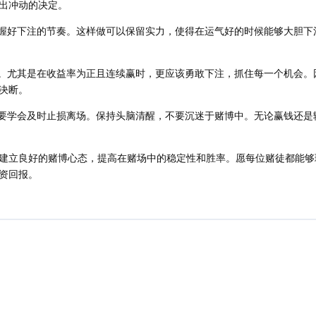
出冲动的决定。
握好下注的节奏。这样做可以保留实力，使得在运气好的时候能够大胆下
。尤其是在收益率为正且连续赢时，更应该勇敢下注，抓住每一个机会。
决断。
要学会及时止损离场。保持头脑清醒，不要沉迷于赌博中。无论赢钱还是
建立良好的赌博心态，提高在赌场中的稳定性和胜率。愿每位赌徒都能够
资回报。