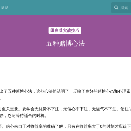
1818
白菜实战技巧
五种赌博心法
出了五种赌博心法，这些心法简洁明了，反映了良好的赌博心态和心理素
。
力至关重要。要学会无优势不下注，无信心不下注，无运气不下注。记住“
静，忍耐等待适合的时机。
要。信心来自于对收益率的准确了解，只有在收益率大于0的时刻才应该