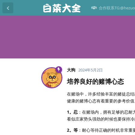
合作联系TG:@hezuo
大狗
2024年5月2日
培养良好的赌博心态
在赌场中，许多经验丰富的赌徒总结
健康的赌博心态有着重要的参考价值
1。忍
：在赌场内，拥有足够的忍耐
看似庄家势头强劲的时候也要保持冷
2。等
：耐心等待正确的时机非常重