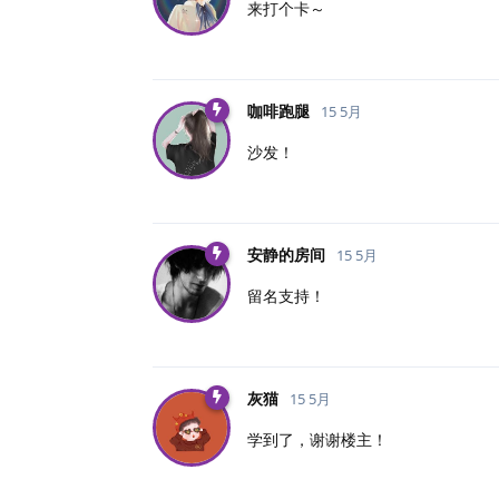
来打个卡～
咖啡跑腿
15 5月
沙发！
安静的房间
15 5月
留名支持！
灰猫
15 5月
学到了，谢谢楼主！