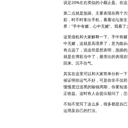
设定20%左右类似的小额止盈。在
第二点就是急躁。主要表现在两个方
彩，时不时拿出手机，看看论坛发生
界：“手中有赌，心中无赌”。我看
这里借机和大家解释一下。手中有赌
中无赌，这就是高境界了，意为能从
有点远了，说这些是想表明，急躁的
就是在博彩当中了，最突出的表现在
回来。沉不住气。
其实在这里可以和大家简单分析一下
候证明你运气不好，可是你非不信邪
慢慢度过连黑的输钱周期，你要知道
正收益。这时有人会提出疑问了，怎
不知不觉写了这么多，很多都是自己
运用及自己的打法。