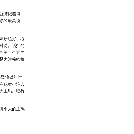
就惦记着博
彩的最高境
娱乐也好。心
对待。话扯的
的第二个方面
是大注梭哈搞
连黑输钱的时
注或者小注去
大主码。取得
讲个人的主码
回复