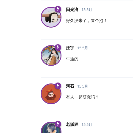
阳光湾
15 5月
好久没来了，冒个泡！
汪宇
15 5月
牛逼的
河石
15 5月
有人一起研究吗？
老狐狸
15 5月