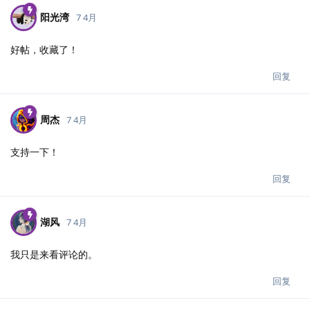
阳光湾
7 4月
好帖，收藏了！
回复
周杰
7 4月
支持一下！
回复
湖风
7 4月
我只是来看评论的。
回复