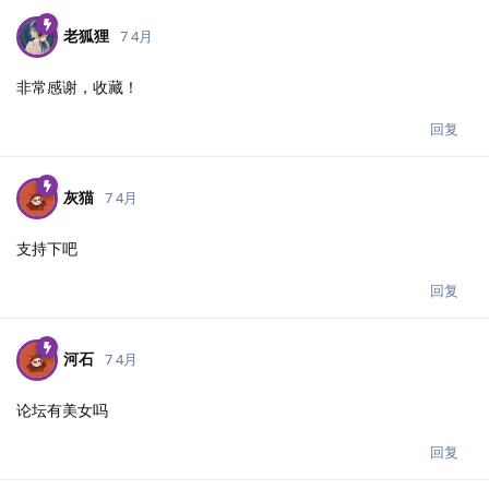
老狐狸
7 4月
非常感谢，收藏！
回复
灰猫
7 4月
支持下吧
回复
河石
7 4月
论坛有美女吗
回复