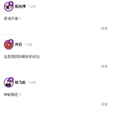
阳光湾
1 2月
置顶不谢！
回复
河石
1 2月
这是我找到最好的论坛
回复
纸飞机
1 2月
神贴预定！
回复