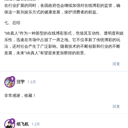
在行业扩展的同时，各国政府也会继续加强对在线博彩的监管，确
保这一新兴娱乐方式的健康发展，保护消费者的权益。
七、总结
“ob真人”作为一种新型的在线博彩形式，凭借其互动性、透明度和娱
乐性，迅速在市场中占据了一席之地。它不仅革新了传统博彩的玩
法，还对社会产生了广泛影响。随着技术的不断创新和行业的不断
发展，未来“ob真人”有望迎来更加辉煌的前景。
回复
汪宇
1 2月
非常感谢，收藏！
回复
纸飞机
1 2月