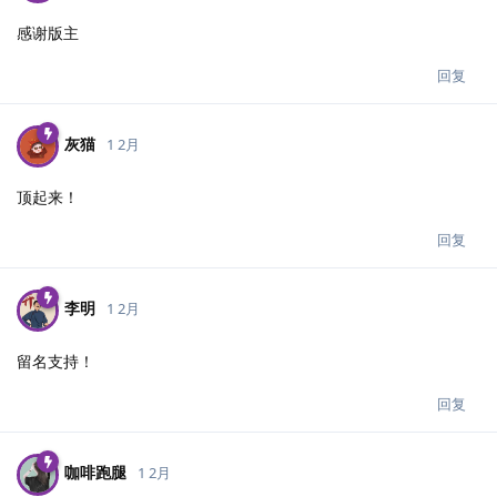
感谢版主
回复
灰猫
1 2月
顶起来！
回复
李明
1 2月
留名支持！
回复
咖啡跑腿
1 2月