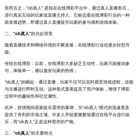
简而言之，“ob真人” 是指在在线博彩平台中，通过真人直播形式，
进行真实互动的玩家或直播主持人。它标志着在线博彩行业的一种
新发展趋势，即通过真人直播提升玩家的参与感和游戏体验。
二、
“ob真人”
的兴起背景
随着直播技术和网络环境的不断发展，在线博彩行业也逐步转型升
级。
传统在线博彩：以前，在线博彩大多缺乏互动性，玩家只能被动参
与，体验单一，难以激发玩家的热情；
“ob真人”的崛起：通过直播，玩家不仅可以实时观赏游戏进程，还能
与主播进行即时互动。这种形式显著提高了用户体验，增强了博彩
过程中的趣味性和社交属性。
此外，疫情期间居家娱乐需求的暴增，为“ob真人”模式的迅速普及
提供了有利的市场土壤。许多人开始更频繁地通过在线平台进行娱
乐，而“ob真人”正是这种需求的产物。
三、
“ob真人”
的主要特点