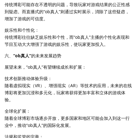
传统博彩可能存在不透明的问题，导致玩家对游戏结果的公正性感
到疑虑。而直播式的“ob真人”则通过实时展示，消除了这些疑虑，
增加了游戏的可信度。
娱乐性和个性化：
传统博彩往往缺乏娱乐性和个性，而“ob真人”主播的个性化表现和
节目互动大大增强了游戏的娱乐性，使玩家更加投入。
六、
“ob真人”
的未来发展趋势
展望未来，“ob真人”有望继续成长和扩展：
技术创新推动体验升级：
随着虚拟现实（VR）、增强现实（AR）等技术的应用，未来的在线
博彩将更加沉浸和多元化，玩家将获得更加丰富和立体的游戏体
验。
全球化扩展：
随着全球博彩市场逐步开放，更多国家和地区可能会加入到这一行
业中，推动“ob真人”的国际化发展。
法规和监管的完善：