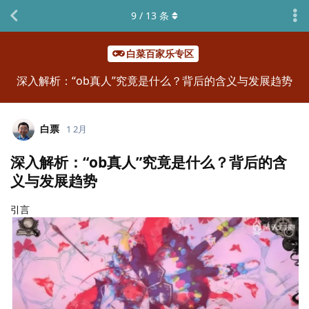
9
/
13
条
白菜百家乐专区
深入解析：“ob真人”究竟是什么？背后的含义与发展趋势
白票
1 2月
深入解析：“ob真人”究竟是什么？背后的含
义与发展趋势
引言