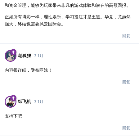
和资金管理，能够为玩家带来非凡的游戏体验和潜在的高额回报。
正如所有博彩一样，理性娱乐、学习投注才是王道。毕竟，龙虽然
强大，终结也需要风云国际会。
回复
老狐狸
3 1月
内容很详细，受益匪浅！
回复
纸飞机
3 1月
支持下吧
回复