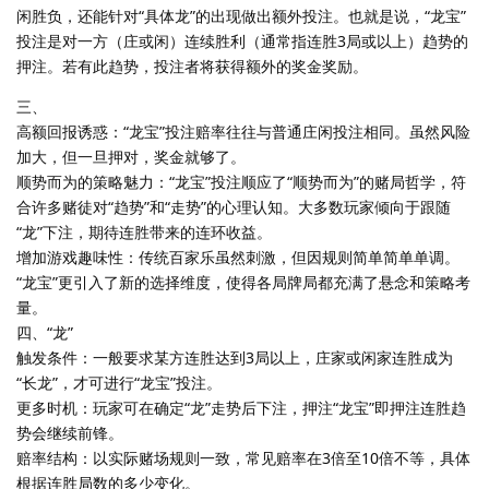
闲胜负，还能针对“具体龙”的出现做出额外投注。也就是说，“龙宝”
投注是对一方（庄或闲）连续胜利（通常指连胜3局或以上）趋势的
押注。若有此趋势，投注者将获得额外的奖金奖励。
三、
高额回报诱惑：“龙宝”投注赔率往往与普通庄闲投注相同。虽然风险
加大，但一旦押对，奖金就够了。
顺势而为的策略魅力：“龙宝”投注顺应了“顺势而为”的赌局哲学，符
合许多赌徒对“趋势”和“走势”的心理认知。大多数玩家倾向于跟随
“龙”下注，期待连胜带来的连环收益。
增加游戏趣味性：传统百家乐虽然刺激，但因规则简单简单单调。
“龙宝”更引入了新的选择维度，使得各局牌局都充满了悬念和策略考
量。
四、“龙”
触发条件：一般要求某方连胜达到3局以上，庄家或闲家连胜成为
“长龙”，才可进行“龙宝”投注。
更多时机：玩家可在确定“龙”走势后下注，押注“龙宝”即押注连胜趋
势会继续前锋。
赔率结构：以实际赌场规则一致，常见赔率在3倍至10倍不等，具体
根据连胜局数的多少变化。