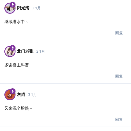
阳光湾
3 1月
继续潜水中～
回复
北门老张
3 1月
多谢楼主科普！
回复
灰猫
3 1月
又来混个脸熟～
回复